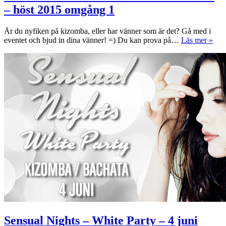
är
– höst 2015 omgång 1
igång!
Är du nyfiken på kizomba, eller har vänner som är det? Gå med i
Gam
eventet och bjud in dina vänner! =) Du kan prova på…
Läs mer »
–
Kur
–
Kiz
–
Sto
–
höst
201
omg
1
Sensual Nights – White Party – 4 juni