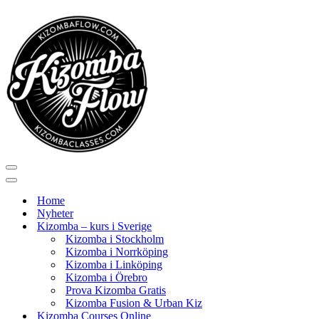
Navigeringsmeny
Navigeringsmeny
Home
Nyheter
Kizomba – kurs i Sverige
Kizomba i Stockholm
Kizomba i Norrköping
Kizomba i Linköping
Kizomba i Örebro
Prova Kizomba Gratis
Kizomba Fusion & Urban Kiz
Kizomba Courses Online