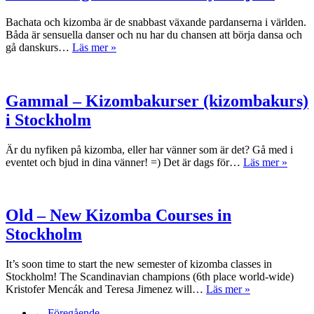
Bachata och kizomba är de snabbast växande pardanserna i världen.
Båda är sensuella danser och nu har du chansen att börja dansa och
Sensual
gå danskurs…
Läs mer »
Nights
–
White
Party
Gammal – Kizombakurser (kizombakurs)
–
i Stockholm
4
juni
Är du nyfiken på kizomba, eller har vänner som är det? Gå med i
Gamm
eventet och bjud in dina vänner! =) Det är dags för…
Läs mer »
–
Kizom
(kizo
i
Old – New Kizomba Courses in
Stock
Stockholm
It’s soon time to start the new semester of kizomba classes in
Stockholm! The Scandinavian champions (6th place world-wide)
Old
Kristofer Mencák and Teresa Jimenez will…
Läs mer »
–
← Föregående
New