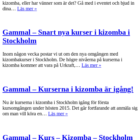
i
kizomba, eller har vänner som är det? Gå med i eventet och bjud in
Stockholm!
Old
dina…
Läs mer »
news
–
Nya
kurser
Gammal – Snart nya kurser i kizomba i
i
Stockholm
kizomba
&
semba
Inom någon vecka postar vi ut om den nya omgången med
i
kizombakurser i Stockholm. De högre nivåerna på kurserna i
Stockholm
Gammal
kizomba kommer att vara på Urkraft,…
Läs mer »
–
–
höst
Snart
2015
nya
kurser
Gammal – Kurserna i kizomba är igång!
i
kizomba
Nu är kurserna i kizomba i Stockholm igång för första
i
kursomgången under hösten 2015. Det går fortfarande att anmäla sig
Stockholm
Gammal
om man vill köra en…
Läs mer »
–
Kurserna
i
kizomba
Gammal – Kurs – Kizomba – Stockholm