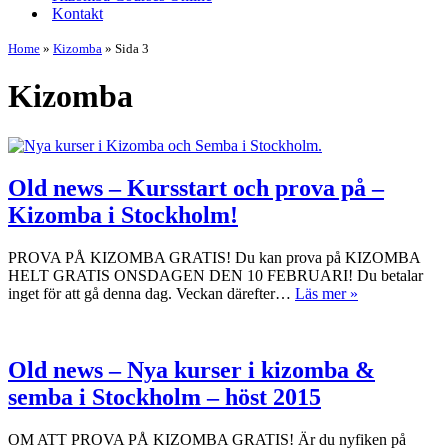
Kontakt
Home
»
Kizomba
»
Sida 3
Kizomba
Old news – Kursstart och prova på –
Kizomba i Stockholm!
PROVA PÅ KIZOMBA GRATIS! Du kan prova på KIZOMBA
HELT GRATIS ONSDAGEN DEN 10 FEBRUARI! Du betalar
Old
inget för att gå denna dag. Veckan därefter…
Läs mer »
news
–
Kursstart
och
Old news – Nya kurser i kizomba &
prova
semba i Stockholm – höst 2015
på
–
Kizomba
OM ATT PROVA PÅ KIZOMBA GRATIS! Är du nyfiken på