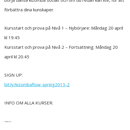
börja dansa kizomba socialt och om du redan kan lite, för att
förbättra dina kunskaper.
Kursstart och prova på Nivå 1 – Nybörjare: Måndag 20 april
kl 19.45
Kursstart och prova på Nivå 2 – Fortsättning: Måndag 20
april kl 20.45
SIGN UP:
bit.ly/
kizombaflow-spring2015-2
INFO OM ALLA KURSER:
—–