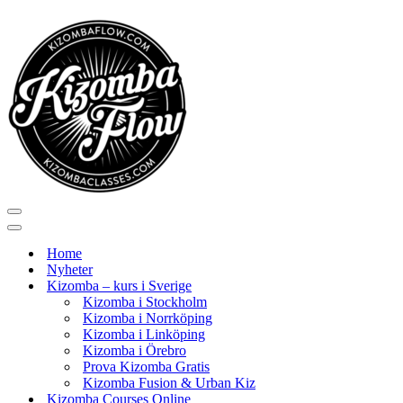
Navigeringsmeny
Navigeringsmeny
Home
Nyheter
Kizomba – kurs i Sverige
Kizomba i Stockholm
Kizomba i Norrköping
Kizomba i Linköping
Kizomba i Örebro
Prova Kizomba Gratis
Kizomba Fusion & Urban Kiz
Kizomba Courses Online