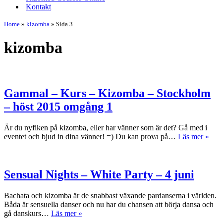
Kontakt
Home
»
kizomba
»
Sida 3
kizomba
Gammal – Kurs – Kizomba – Stockholm
– höst 2015 omgång 1
Är du nyfiken på kizomba, eller har vänner som är det? Gå med i
Gam
eventet och bjud in dina vänner! =) Du kan prova på…
Läs mer »
–
Kur
–
Kiz
Sensual Nights – White Party – 4 juni
–
Sto
Bachata och kizomba är de snabbast växande pardanserna i världen.
–
Båda är sensuella danser och nu har du chansen att börja dansa och
höst
Sensual
gå danskurs…
Läs mer »
201
Nights