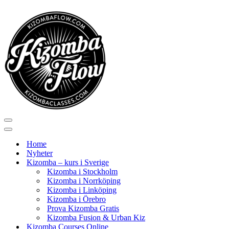
Navigeringsmeny
Navigeringsmeny
Home
Nyheter
Kizomba – kurs i Sverige
Kizomba i Stockholm
Kizomba i Norrköping
Kizomba i Linköping
Kizomba i Örebro
Prova Kizomba Gratis
Kizomba Fusion & Urban Kiz
Kizomba Courses Online