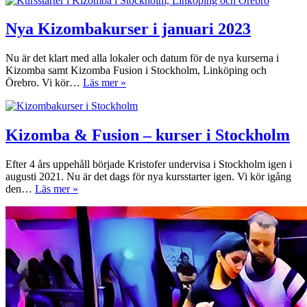
Nya Kizombakurser i januari 2023
Nu är det klart med alla lokaler och datum för de nya kurserna i
Kizomba samt Kizomba Fusion i Stockholm, Linköping och
Nya
Örebro. Vi kör…
Läs mer »
Kizombakurser
i
januari
2023
Kizomba & Fusion – kurser i Stockholm
Efter 4 års uppehåll började Kristofer undervisa i Stockholm igen i
augusti 2021. Nu är det dags för nya kursstarter igen. Vi kör igång
Kizomba
den…
Läs mer »
&
Fusion
–
kurser
i
Stockholm