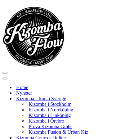
Navigeringsmeny
Navigeringsmeny
Home
Nyheter
Kizomba – kurs i Sverige
Kizomba i Stockholm
Kizomba i Norrköping
Kizomba i Linköping
Kizomba i Örebro
Prova Kizomba Gratis
Kizomba Fusion & Urban Kiz
Kizomba Courses Online