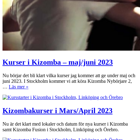
Kurser i Kizomba – maj/juni 2023
Nu börjar det bli klart vilka kurser jag kommer att ge under maj och
juni 2023. I Stockholm kommer vi att köra Kizomba Nybörjare 2,
Kurser
…
Läs mer »
i
Kizomba
–
maj/juni
Kizombakurser i Mars/April 2023
2023
Nu är det klart med lokaler och datum för nya kurser i Kizomba
samt Kizomba Fusion i Stockholm, Linköping och Örebro.