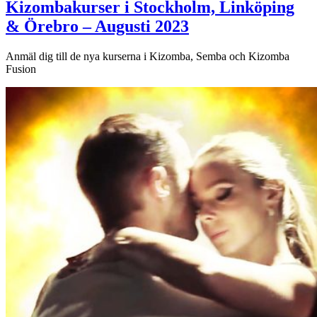
Kiz
Kizombakurser i Stockholm, Linköping
&
& Örebro – Augusti 2023
Semba
Anmäl dig till de nya kurserna i Kizomba, Semba och Kizomba
Fusion